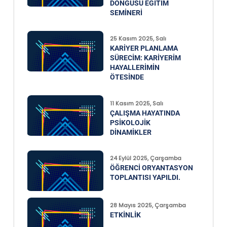
DÖNGÜSÜ EĞITIM
SEMINERI
25 Kasım 2025, Salı
KARIYER PLANLAMA
SÜRECIM: KARIYERIM
HAYALLERIMIN
ÖTESINDE
11 Kasım 2025, Salı
ÇALIŞMA HAYATINDA
PSIKOLOJIK
DINAMIKLER
24 Eylül 2025, Çarşamba
ÖĞRENCI ORYANTASYON
TOPLANTISI YAPILDI.
28 Mayıs 2025, Çarşamba
ETKINLIK