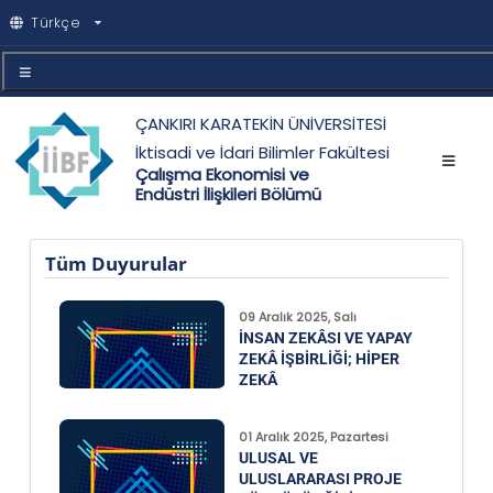
Türkçe
ÇANKIRI KARATEKİN ÜNİVERSİTESİ
İktisadi ve İdari Bilimler Fakültesi
Çalışma Ekonomisi ve
Endüstri İlişkileri Bölümü
Tüm Duyurular
09 Aralık 2025, Salı
İNSAN ZEKÂSI VE YAPAY
ZEKÂ İŞBIRLIĞI; HIPER
ZEKÂ
01 Aralık 2025, Pazartesi
ULUSAL VE
ULUSLARARASI PROJE