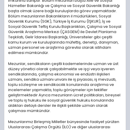
imkânına sahiptir. Bölüm mezunları başta Aile ve Sosyal
Hizmetler Bakanlığı ve Çalışma ve Sosyal Güvenlik Bakanlığı
başta olmak üzere bağlı kuruluşlarda görev yapmaktadır.
Bölüm mezunlarının Bakanlıkların il müdürlükleri, Sosyal
Güvenlik Kurumu (SGK), Türkiye İş Kurumu (İŞKUR), İş ve
Sosyal Güvenlik Teftiş Kurulu Başkanlıkları, Çalışma ve Sosyal
Güvenlik Araştırma Merkezi (ÇASGEM) ile Devlet Planlama
Teşkilatı, Gelir İdaresi Başkanlığı, Üniversiteler gibi çeşitli
kamu kurum ve kuruluşlarında müfettiş, denetçi, danışman,
uzman personel ve araştırma görevlisi olarak istihdam
edilmesi mümkündür.
Mezunlar, sendikaların çeşitli kademelerinde uzman ve üst
düzey yönetici olarak çalışabilmekte ve işçi veya işveren
sendikalarında, çalışma ekonomisi ve endüstri ilişkileri
uzmanı, sendika uzmanı unvanı ile iş piyasası, iş mevzuatı,
toplu sözleşme ve sendikacılık konularında araştırma ve
incelemeler yapmakta, toplu görüşmeler için teklifler
geliştirmektedir Ayrıca mezunların ücret politikaları, bireysel
ve toplu iş hukuku ile sosyal güvenlik hukuku konularında
aldıkları detaylı dersler ile ilişkili şekilde uzman olarak
çalışması mümkündür.
Mezunlarımız Birleşmiş Milletler bünyesinde faaliyet yürüten
Uluslararası Çalışma Örgütü (ILO) ve diğer uluslararası