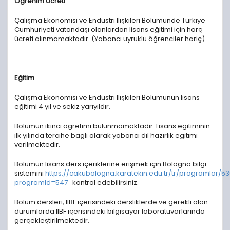
Öğrenim Ücreti
Çalışma Ekonomisi ve Endüstri İlişkileri Bölümünde Türkiye
Cumhuriyeti vatandaşı olanlardan lisans eğitimi için harç
ücreti alınmamaktadır. (Yabancı uyruklu öğrenciler hariç)
Eğitim
Çalışma Ekonomisi ve Endüstri İlişkileri Bölümünün lisans
eğitimi 4 yıl ve sekiz yarıyıldır.
Bölümün ikinci öğretimi bulunmamaktadır. Lisans eğitiminin
ilk yılında tercihe bağlı olarak yabancı dil hazırlık eğitimi
verilmektedir.
Bölümün lisans ders içeriklerine erişmek için Bologna bilgi
sistemini
https://cakubologna.karatekin.edu.tr/tr/programlar/5
programId=547
kontrol edebilirsiniz.
Bölüm dersleri, İİBF içerisindeki dersliklerde ve gerekli olan
durumlarda İİBF içerisindeki bilgisayar laboratuvarlarında
gerçekleştirilmektedir.