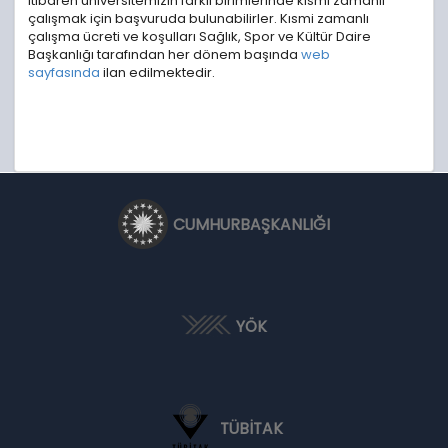
itibaren üniversitemizin farklı birimlerinde kısmi zamanlı
çalışmak için başvuruda bulunabilirler. Kısmi zamanlı
çalışma ücreti ve koşulları Sağlık, Spor ve Kültür Daire
Başkanlığı tarafından her dönem başında
web
sayfasında
ilan edilmektedir.
CUMHURBAŞKANLIĞI
YÖK
TÜBİTAK