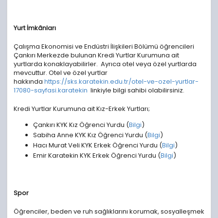
Yurt İmkânları
Çalışma Ekonomisi ve Endüstri İlişkileri Bölümü öğrencileri
Çankırı Merkezde bulunan Kredi Yurtlar Kurumuna ait
yurtlarda konaklayabilirler. Ayrıca otel veya özel yurtlarda
mevcuttur. Otel ve özel yurtlar
hakkında
https://sks.karatekin.edu.tr/otel-ve-ozel-yurtlar-
17080-sayfasi.karatekin
linkiyle bilgi sahibi olabilirsiniz.
Kredi Yurtlar Kurumuna ait Kız-Erkek Yurtları;
Çankırı KYK Kız Öğrenci Yurdu (
Bilgi
)
Sabiha Anne KYK Kız Öğrenci Yurdu (
Bilgi
)
Hacı Murat Veli KYK Erkek Öğrenci Yurdu (
Bilgi
)
Emir Karatekin KYK Erkek Öğrenci Yurdu (
Bilgi
)
Spor
Öğrenciler, beden ve ruh sağlıklarını korumak, sosyalleşmek